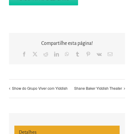
Compartilhe esta página!
Facebook
X
Reddit
LinkedIn
WhatsApp
Tumblr
Pinterest
Vk
E-
mail
Show do Grupo Viver com Yiddish
Shane Baker Yiddish Theater
Detalhes