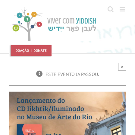
Ir
para
o
conteúdo
×
ESTE EVENTO JÁ PASSOU.