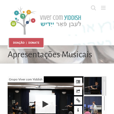
Ir
para
o
conteúdo
Apresentações Musicais
Grupo Viver com Yiddish